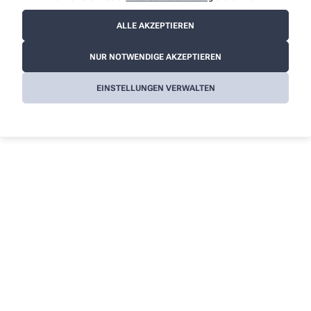
als
Mitarbeiter/-in
ALLE AKZEPTIEREN
Mehr erfahren
NUR NOTWENDIGE AKZEPTIEREN
EINSTELLUNGEN VERWALTEN
Kontakt
Über uns
Drachen-Apotheke
Die Apotheke
Stellenangebote
Johannisstr. 17
,
82418
Murnau
08841/67 25 66
Angebote
08841/67 25 68
Leistungen
info@drachenapo.de
Kontakt