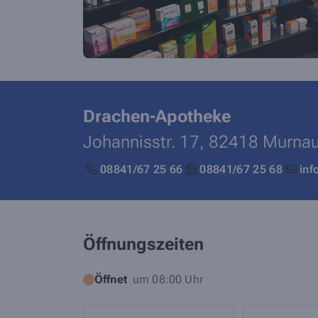
Drachen-Apotheke
Johannisstr. 17,
82418
Murna
08841/67 25 66
08841/67 25 68
in
Öffnungszeiten
Öffnet
um 08:00 Uhr