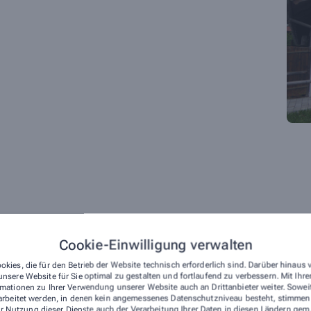
mfangreichen Leistungen, durch die wir Ihnen täglich zur Sei
Cookie-Einwilligung verwalten
rpunkt Haut
Eigenherstellung
okies, die für den Betrieb der Website technisch erforderlich sind. Darüber hinaus
derma -basische Hautpflege
Individuelle Rezepturen auf
nsere Website für Sie optimal zu gestalten und fortlaufend zu verbessern. Mit Ih
Rezept
mationen zu Ihrer Verwendung unserer Website auch an Drittanbieter weiter. Sowei
val- Ihr Sonnenschutz aus der
arbeitet werden, in denen kein angemessenes Datenschutzniveau besteht, stimmen S
theke
Spagyrik
r Nutzung dieser Dienste auch der Verarbeitung Ihrer Daten in diesen Ländern gem.