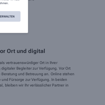
ehmen.
VERWALTEN
vor Ort und digital
ls vertrauenswürdiger Ort in Ihrer
digitaler Begleiter zur Verfügung. Vor Ort
he Beratung und Betreuung an. Online stehen
e und Fürsorge zur Verfügung. In beiden
, bleiben wir Ihr verlässlicher Partner in