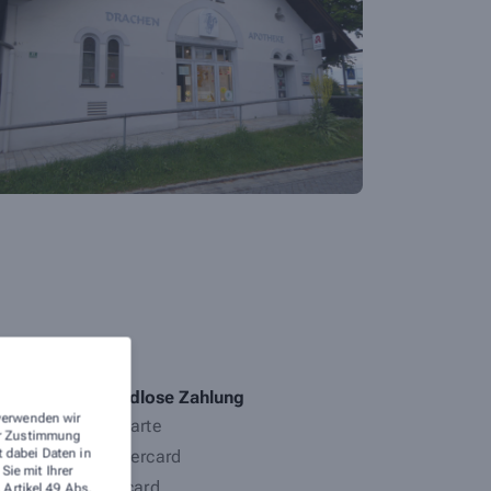
te stehen.
Bargeldlose Zahlung
 verwenden wir
EC-Karte
rer Zustimmung
t dabei Daten in
Mastercard
ie mit Ihrer
Visacard
 Artikel 49 Abs.